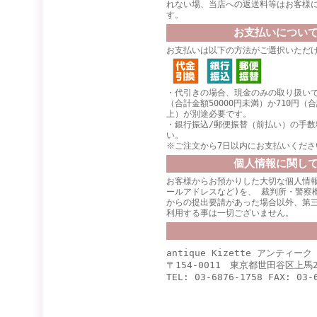
れない場、当店への返送料等はお客様
す。
お支払いについ
お支払いは以下の方法がご選択いただ
・代引きの場合、現金のみの取り扱いで
（合計金額50000円未満）か710円（合
上）が別途必要です。
・銀行振込/郵便振替（前払い）の手数
い。
※ご注文から7日以内にお支払いくださ
個人情報に関し
お客様からお預かりした大切な個人情報
ールアドレスなど)を、 裁判所・警察
からの提出要請があった場合以外、第
利用する事は一切ございません。
antique Kizette アンティー
〒154-0011 東京都世田谷区上馬2
TEL: 03-6876-1758 FAX: 03-