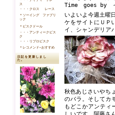
Time goes b
ス
・・・クロス レース
いよいよ今週土曜
＊ソーイング ファブリ
ック
ケをサイトにＵＰ
＊ビスクドール
イ、シャンデリア
・・・アンティークビス
ク
・・・リプロビスク
＊レコメンド―おすすめ
日記を更新しまし
た。
秋色あじさいやち
のバラ。そしてカ
もどこかアンティ
しいです。阿藤さ