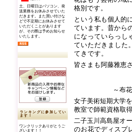
土、日曜日はパソコン、発
格別です。
送業務をお休みさせていた
だきます。また買い付けな
という私も個人的
どで不定期にお休みさせて
いただくことがあります
ています。昔から
が、その際は予めお知らせ
になっていらっし
いたします。
ていただきました
てきです。
皆さまも阿藤雅恵
～布花作家 
女子美術短期大学
教室で師範資格取
ランキングに参加してい
ます！
二子玉川高島屋オ
ワンクリックありがとうご
のお花でディスプ
ざいます！！