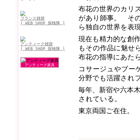
布花の世界のカリ
があり師事。 そ
フランス雑貨
( WEB SHOP 探検隊 )
ら独自の世界を表
現在も精力的な創
アンティーク雑貨
もその作品に魅せ
( WEB SHOP 探検隊 )
布花の指導にあた
アンティーク家具
コサージュやブー
分野でも活躍され
毎年、新宿や六本
されている。
東京両国ご在住。