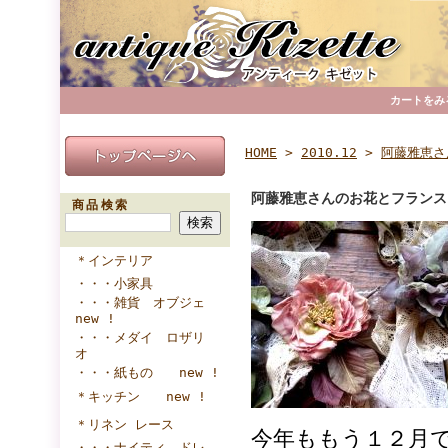
カートをみ
HOME
>
2010.12
>
阿藤雅恵さ
阿藤雅恵さんのお花とフランス
商品検索
＊インテリア
・・・小家具
・・・雑貨 オブジェ
new !
・・・メダイ ロザリ
オ
・・・紙もの new !
＊キッチン new !
＊リネン レース
今年ももう１２月
・・・ナイティ ドレ