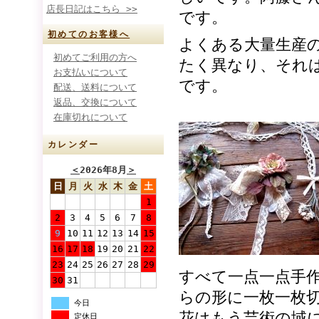
店長日記はこちら >>
です。
初めてのお客様へ
よくある大量生産
初めてご利用の方へ
たく異なり、それ
お支払いについて
です。
配送、送料について
返品、交換について
在庫切れについて
カレンダー
＜
2026年8月
＞
日
月
火
水
木
金
土
1
2
3
4
5
6
7
8
9
10
11
12
13
14
15
16
17
18
19
20
21
22
23
24
25
26
27
28
29
すべて一点一点手
30
31
らの形に一枚一枚
今日
花はもう芸術の域
定休日