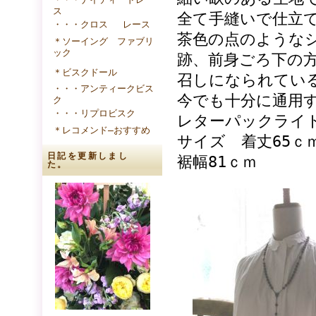
ス
全て手縫いで仕立
・・・クロス レース
茶色の点のような
＊ソーイング ファブリ
ック
跡、前身ごろ下の
＊ビスクドール
召しになられてい
・・・アンティークビス
今でも十分に通用
ク
・・・リプロビスク
レターパックライ
＊レコメンド―おすすめ
サイズ 着丈65ｃ
日記を更新しまし
裾幅81ｃｍ
た。