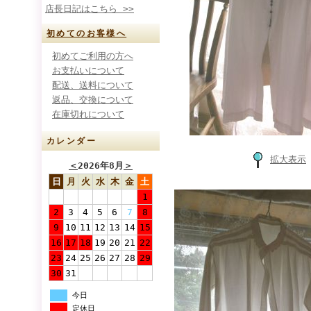
店長日記はこちら >>
初めてのお客様へ
初めてご利用の方へ
お支払いについて
配送、送料について
返品、交換について
在庫切れについて
カレンダー
拡大表示
＜
2026年8月
＞
日
月
火
水
木
金
土
1
2
3
4
5
6
7
8
9
10
11
12
13
14
15
16
17
18
19
20
21
22
23
24
25
26
27
28
29
30
31
今日
定休日