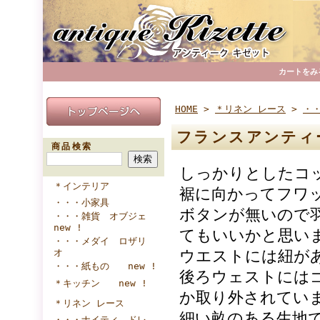
カートをみ
HOME
>
＊リネン レース
>
・
フランスアンティ
商品検索
しっかりとしたコ
＊インテリア
裾に向かってフワ
・・・小家具
ボタンが無いので
・・・雑貨 オブジェ
new !
てもいいかと思い
・・・メダイ ロザリ
オ
ウエストには紐が
・・・紙もの new !
後ろウェストには
＊キッチン new !
か取り外されてい
＊リネン レース
細い畝のある生地
・・・ナイティ ドレ