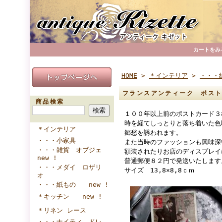
カートをみ
HOME
>
＊インテリア
>
・・・
フランスアンティーク ポスト
商品検索
１００年以上前のポストカード３
時を経てしっとりと落ち着いた色
＊インテリア
郷愁を誘われます。
・・・小家具
また当時のファッションも興味深
・・・雑貨 オブジェ
額装されたりお店のディスプレイ
new !
普通郵便８２円で発送いたします
・・・メダイ ロザリ
サイズ 13,8×8,8ｃｍ
オ
・・・紙もの new !
＊キッチン new !
＊リネン レース
・・・ナイティ ドレ