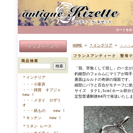
カートをみ
HOME
>
＊インテリア
>
・・・
フランスアンティーク 聖母
商品検索
「我、罪無くして宿し」の一文が
釣鐘型のフォルムにマリアが両手
＊インテリア
裏面はルルドの奇跡の場面です。
・・・小家具
細部にバラと百合がモチーフに使
・・・雑貨 オブジェ
サイズ タテ1,5cm(ホール部分含
new !
定型普通郵便84円で発送いたし
・・・メダイ ロザリ
オ
・・・紙もの new !
＊キッチン new !
＊リネン レース
・・・ナイティ ドレ