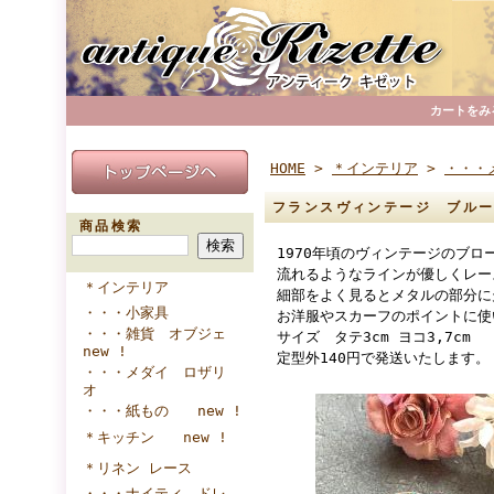
カートをみ
HOME
>
＊インテリア
>
・・・
フランスヴィンテージ ブル
商品検索
1970年頃のヴィンテージのブロ
流れるようなラインが優しくレー
＊インテリア
細部をよく見るとメタルの部分に
・・・小家具
お洋服やスカーフのポイントに使
・・・雑貨 オブジェ
サイズ タテ3cm ヨコ3,7cm
new !
定型外140円で発送いたします。
・・・メダイ ロザリ
オ
・・・紙もの new !
＊キッチン new !
＊リネン レース
・・・ナイティ ドレ