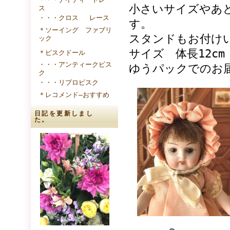
小さいサイズやあ
ス
・・・クロス レース
す。
＊ソーイング ファブリ
スタンドもお付け
ック
サイズ 体長12cm
＊ビスクドール
・・・アンティークビス
ゆうパックでの
ク
・・・リプロビスク
＊レコメンド―おすすめ
日記を更新しまし
た。