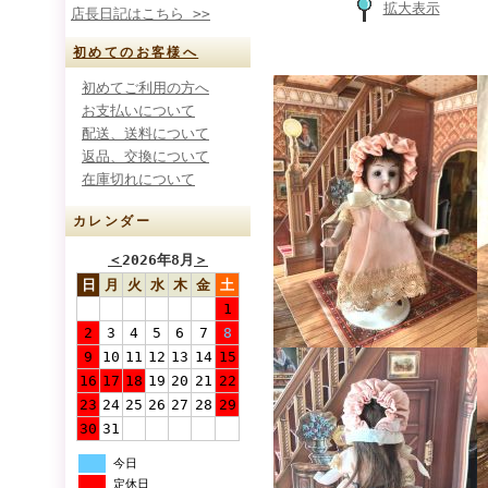
拡大表示
店長日記はこちら >>
初めてのお客様へ
初めてご利用の方へ
お支払いについて
配送、送料について
返品、交換について
在庫切れについて
カレンダー
＜
2026年8月
＞
日
月
火
水
木
金
土
1
2
3
4
5
6
7
8
9
10
11
12
13
14
15
16
17
18
19
20
21
22
23
24
25
26
27
28
29
30
31
今日
定休日