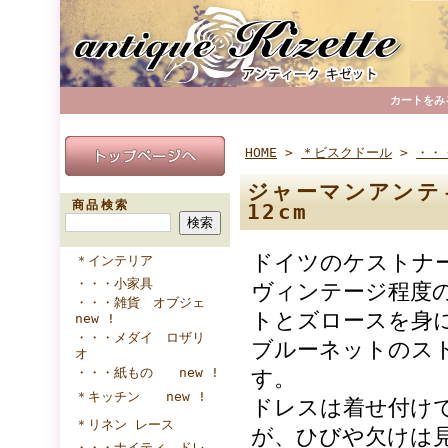
カートをみ
HOME
>
＊ビスクドール
>
・・
ジャーマンアンティ
商品検索
12cm
ドイツのケストナー
＊インテリア
・・・小家具
ヴィンテージ程度
・・・雑貨 オブジェ
トとズロースを身
new !
・・・メダイ ロザリ
ブルーネットのス
オ
・・・紙もの new !
す。
＊キッチン new !
ドレスは着せ付け
＊リネン レース
が、ひびや欠けは
・・・ナイティ ドレ